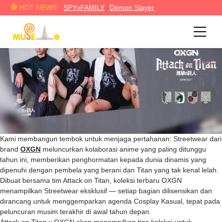
OXGN Meluncurkan Koleksi Streetwear ‘Attack on Titan’ Baru
HOT NEWS:
SPYxFAMILY
Demon Slayer
Kami membangun tembok untuk menjaga pertahanan: Streetwear dari
brand
OXGN
meluncurkan kolaborasi anime yang paling ditunggu
tahun ini, memberikan penghormatan kepada dunia dinamis yang
dipenuhi dengan pembela yang berani dan Titan yang tak kenal lelah.
Dibuat bersama tim Attack on Titan, koleksi terbaru OXGN
menampilkan Streetwear eksklusif — setiap bagian dilisensikan dan
dirancang untuk menggemparkan agenda Cosplay Kasual, tepat pada
peluncuran musim terakhir di awal tahun depan.