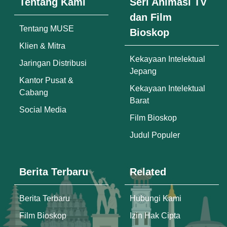
Tentang Kami
Seri Animasi TV
dan Film
Tentang MUSE
Bioskop
Klien & Mitra
Kekayaan Intelektual
Jaringan Distribusi
Jepang
Kantor Pusat &
Kekayaan Intelektual
Cabang
Barat
Social Media
Film Bioskop
Judul Populer
Berita Terbaru
Related
Berita Terbaru
Hubungi Kami
Film Bioskop
Izin Hak Cipta