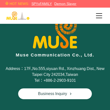
HOT NEWS:
SPYxFAMILY
Demon Slayer
Muse Communication Co., Ltd.
Address：17F.,No.555,siyuan Rd., Xinzhuang Dist., New
Taipei City 242034,Taiwan
Tel：+886-2-2903-9101
Business Inquiry