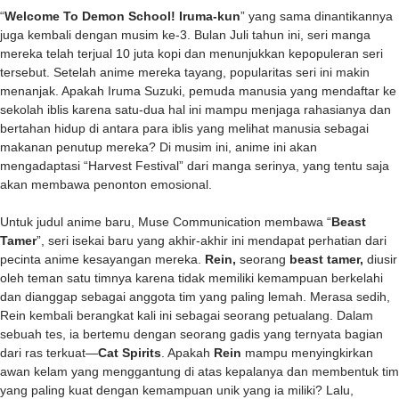
“
Welcome To Demon School! Iruma-kun
” yang sama dinantikannya
juga kembali dengan musim ke-3. Bulan Juli tahun ini, seri manga
mereka telah terjual 10 juta kopi dan menunjukkan kepopuleran seri
tersebut. Setelah anime mereka tayang, popularitas seri ini makin
menanjak. Apakah Iruma Suzuki, pemuda manusia yang mendaftar ke
sekolah iblis karena satu-dua hal ini mampu menjaga rahasianya dan
bertahan hidup di antara para iblis yang melihat manusia sebagai
makanan penutup mereka? Di musim ini, anime ini akan
mengadaptasi “Harvest Festival” dari manga serinya, yang tentu saja
akan membawa penonton emosional.
Untuk judul anime baru, Muse Communication membawa “
Beast
Tamer
”, seri isekai baru yang akhir-akhir ini mendapat perhatian dari
pecinta anime kesayangan mereka.
Rein,
seorang
beast tamer,
diusir
oleh teman satu timnya karena tidak memiliki kemampuan berkelahi
dan dianggap sebagai anggota tim yang paling lemah. Merasa sedih,
Rein kembali berangkat kali ini sebagai seorang petualang. Dalam
sebuah tes, ia bertemu dengan seorang gadis yang ternyata bagian
dari ras terkuat―
Cat Spirits
. Apakah
Rein
mampu menyingkirkan
awan kelam yang menggantung di atas kepalanya dan membentuk tim
yang paling kuat dengan kemampuan unik yang ia miliki? Lalu,