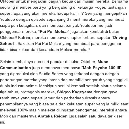
Oktober untuk mengakhiri bagian kedua dari musim mereka. Bersama
seorang member baru yang bergabung di keluarga Foger, tantangan
seperti apa yang akan mereka hadapi kali ini? Seri yang mengejutkan
Youtube dengan episode sepanjang 3 menit mereka yang membuat
siapa pun ketagihan, dan membuat banyak Youtuber menjadi
penggemar mereka, “
Pui Pui Molcar
” juga akan kembali di bulan
Oktober!! Kali ini, mereka membawa chapter terbaru seputar “
Driving
School
”. Saksikan Pui Pui Molcar yang membuat para penggemar
tidak bisa keluar dari kecanduan Molcar mereka!!
Selain kembalinya dua seri popular di bulan Oktober;
Muse
Communication
juga membawa membawa “
Mob Psycho 100 III
”
yang diproduksi oleh Studio Bones yang terkenal dengan adegan
pertarungan mereka yang intens dan memiliki pengaruh yang tinggi di
dunia industri anime. Meskipun seri ini kembali setelah hiatus selama
tiga tahun, protagonis mereka,
Shigeo Kageyama
dengan gaya
rambutnya yang seperti jamur dan perbedaan drastis antara
penampilannya yang biasa saja dan kekuatan super yang ia miliki saat
melewati 100% masih melekat di ingatan penggemar. Interaksi antara
Mob dan masternya
Arataka Reigen
juga salah satu daya tarik seri
ini.