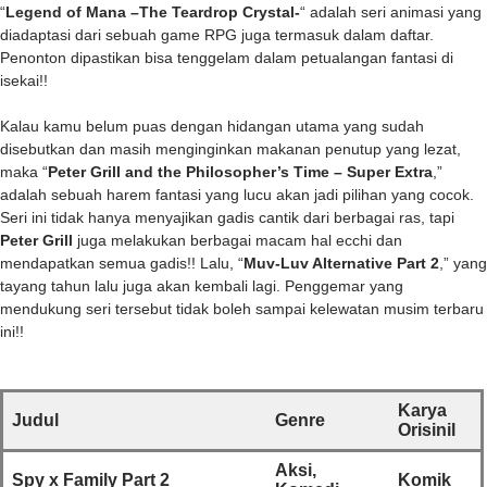
“
Legend of Mana –The Teardrop Crystal-
“ adalah seri animasi yang
diadaptasi dari sebuah game RPG juga termasuk dalam daftar.
Penonton dipastikan bisa tenggelam dalam petualangan fantasi di
isekai!!
Kalau kamu belum puas dengan hidangan utama yang sudah
disebutkan dan masih menginginkan makanan penutup yang lezat,
maka “
Peter Grill and the Philosopher’s Time – Super Extra
,”
adalah sebuah harem fantasi yang lucu akan jadi pilihan yang cocok.
Seri ini tidak hanya menyajikan gadis cantik dari berbagai ras, tapi
Peter Grill
juga melakukan berbagai macam hal ecchi dan
mendapatkan semua gadis!! Lalu, “
Muv-Luv Alternative Part 2
,” yang
tayang tahun lalu juga akan kembali lagi. Penggemar yang
mendukung seri tersebut tidak boleh sampai kelewatan musim terbaru
ini!!
Karya
Judul
Genre
Orisinil
Aksi,
Spy x Family Part 2
Komik