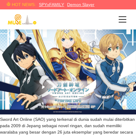
“Kore wa, gēmudeatte mo asobide wanai (Walaupun ini
HOT NEWS:
SPYxFAMILY
Demon Slayer
sebuah gim, kami tak bermain-main).” Restoran dengan Tema
－Sword Art Online－Telah Dibuka!
Sword Art Online (SAO) yang terkenal di dunia sudah mulai diterbitkan
pada 2009 di Jepang sebagai novel ringan, dan sudah memiliki
waralaba yang besar dengan 26 juta eksemplar yang beredar secara