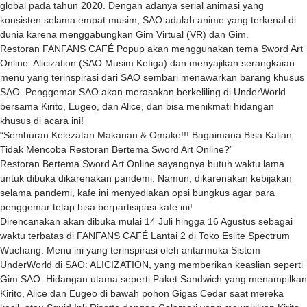
global pada tahun 2020. Dengan adanya serial animasi yang
konsisten selama empat musim, SAO adalah anime yang terkenal di
dunia karena menggabungkan Gim Virtual (VR) dan Gim.
Restoran FANFANS CAFÉ Popup akan menggunakan tema Sword Art
Online: Alicization (SAO Musim Ketiga) dan menyajikan serangkaian
menu yang terinspirasi dari SAO sembari menawarkan barang khusus
SAO. Penggemar SAO akan merasakan berkeliling di UnderWorld
bersama Kirito, Eugeo, dan Alice, dan bisa menikmati hidangan
khusus di acara ini!
“Semburan Kelezatan Makanan & Omake!!! Bagaimana Bisa Kalian
Tidak Mencoba Restoran Bertema Sword Art Online?”
Restoran Bertema Sword Art Online sayangnya butuh waktu lama
untuk dibuka dikarenakan pandemi. Namun, dikarenakan kebijakan
selama pandemi, kafe ini menyediakan opsi bungkus agar para
penggemar tetap bisa berpartisipasi kafe ini!
Direncanakan akan dibuka mulai 14 Juli hingga 16 Agustus sebagai
waktu terbatas di FANFANS CAFÉ Lantai 2 di Toko Eslite Spectrum
Wuchang. Menu ini yang terinspirasi oleh antarmuka Sistem
UnderWorld di SAO: ALICIZATION, yang memberikan keaslian seperti
Gim SAO. Hidangan utama seperti Paket Sandwich yang menampilkan
Kirito, Alice dan Eugeo di bawah pohon Gigas Cedar saat mereka