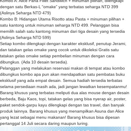
Kombo A: Alice Paha Fillet Sandwich + minuman pilihan, dilengkapi
dengan satu Berkas-L “omake” yang terbatas seharga NTD 399
(Aslinya Seharga NTD 479)
Kombo B: Hidangan Utama Risotto atau Pasta + minuman pilihan +
satu kantong untuk minuman seharga NTD 499. Pelanggan bisa
memilih salah satu kantong minuman dari tiga desain yang tersedia
(Aslinya Seharga NTD 599)
Setiap kombo dilengkapi dengan karakter eksklusif, penutup Jerami,
dan tatakan gelas omake yang cocok untuk dikoleksi Gratis satu
tatakan gelas omake setiap pembelian minuman dengan cara
dibungkus. (Ada 10 desain tersedia).
Pelanggan yang melakukan reservasi makan di tempat atau kombo
dibungkus kombo apa pun akan mendapatkan satu pembatas buku
eksklusif yang ada empat desain. Semua hadiah tersedia terbatas
selama persediaan masih ada, jadi jangan lewatkan kesempatanmu!
Barang khusus yang terbatas meliputi dua alas mouse dengan desain
berbeda, Baju Kaos, topi, tatakan gelas yang bisa nyerap air, poster,
paket sendok-garpu kayu dilengkapi dengan tas travel, dan banyak
produk lainnya. Barang khusus yang menampilkan Asuna dan Alice
yang lezat sebagai menu makanan! Barang khusus bisa dipesan
pertanggal 14 Juli secara daring maupun luring.