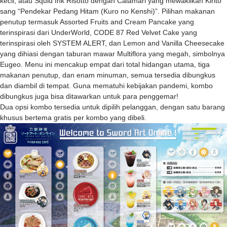
kecil, atau Squid Ink Risotto dengan Calamari yang mewakilkan Kirito
sang “Pendekar Pedang Hitam (Kuro no Kenshi)”. Pilihan makanan
penutup termasuk Assorted Fruits and Cream Pancake yang
terinspirasi dari UnderWorld, CODE 87 Red Velvet Cake yang
terinspirasi oleh SYSTEM ALERT, dan Lemon and Vanilla Cheesecake
yang dihiasi dengan taburan mawar Multiflora yang megah, simbolnya
Eugeo. Menu ini mencakup empat dari total hidangan utama, tiga
makanan penutup, dan enam minuman, semua tersedia dibungkus
dan diambil di tempat. Guna mematuhi kebijakan pandemi, kombo
dibungkus juga bisa ditawarkan untuk para penggemar!
Dua opsi kombo tersedia untuk dipilih pelanggan, dengan satu barang
khusus bertema gratis per kombo yang dibeli.